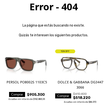
Error - 404
La página que estás buscando no existe.
Quizás te interesen los siguientes productos.
15
% OFF
PERSOL PO8002S 1103C5
DOLCE & GABBANA DG3447
3066
$610.400
$905.300
Comprar
Comprar
$518.220
6
cuotas sin interés de
$150.883,33
6
cuotas sin interés de
$86.370