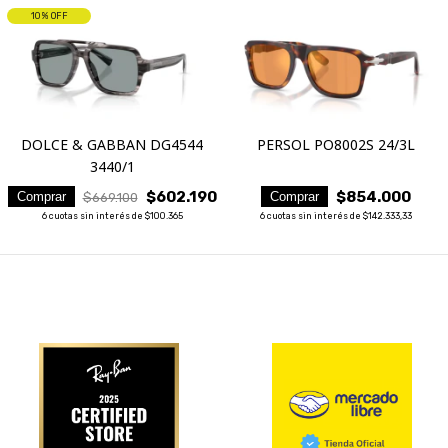
10
% OFF
DOLCE & GABBAN DG4544
PERSOL PO8002S 24/3L
3440/1
$602.190
$854.000
Comprar
Comprar
$669.100
6
cuotas sin interés de
$100.365
6
cuotas sin interés de
$142.333,33