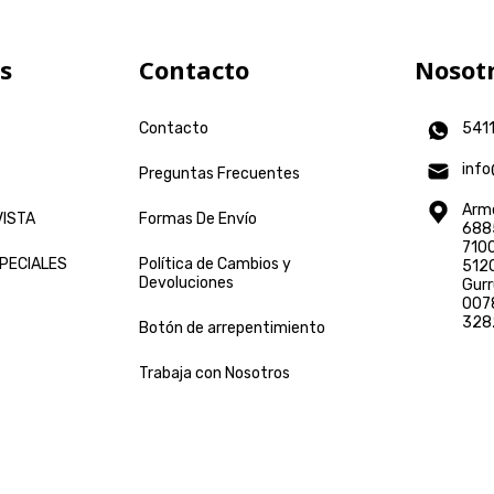
NUEVO VARILUX XR PRO
2X1 EN MULT
ARNETTE
TRANSITIONS GEN S
NUEVA TECNOLOGÍA
NUEVA COLE
OAKLEY GAMI
VARILUX
PARA TU VISIÓN
PRADA
s
Contacto
Nosot
Contacto
541
info
Preguntas Frecuentes
Arme
VISTA
Formas De Envío
6885
7100
PECIALES
Política de Cambios y
5120
Devoluciones
Gurr
0078
328
Botón de arrepentimiento
Trabaja con Nosotros