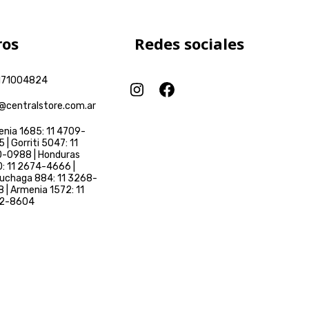
IFOCALES
NUEVA GENERACIÓN
CCIÓN
NG
PERSOL STEVE
NUEVA COLECCIÓN
TRANSITIONS
MCQUEEN
DOLCE & GABBANA
ros
Redes sociales
171004824
@centralstore.com.ar
nia 1685: 11 4709-
 | Gorriti 5047: 11
-0988 | Honduras
: 11 2674-4666 |
uchaga 884: 11 3268-
 | Armenia 1572: 11
2-8604