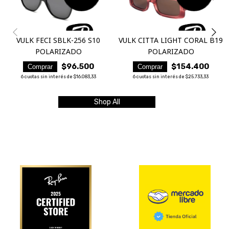
VULK FECI SBLK-256 S10
VULK CITTA LIGHT CORAL B19
POLARIZADO
POLARIZADO
$96.500
$154.400
Comprar
Comprar
6
cuotas sin interés de
$16.083,33
6
cuotas sin interés de
$25.733,33
Shop All