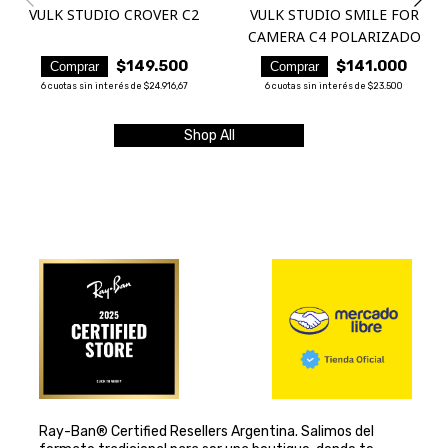
VULK STUDIO CROVER C2
VULK STUDIO SMILE FOR
CAMERA C4 POLARIZADO
$149.500
$141.000
Comprar
Comprar
6
cuotas sin interés de
$24.916,67
6
cuotas sin interés de
$23.500
Shop All
Ray-Ban® Certified Resellers Argentina. Salimos del