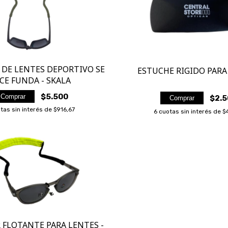
NUEVO VARILUX XR PRO
2X1 EN MULT
ARNETTE
TRANSITIONS GEN S
NUEVA TECNOLOGÍA
NUEVA COLE
OAKLEY GAMI
VARILUX
PARA TU VISIÓN
PRADA
 DE LENTES DEPORTIVO SE
ESTUCHE RIGIDO PARA
CE FUNDA - SKALA
$5.500
Comprar
$2.5
Comprar
tas sin interés de
$916,67
6
cuotas sin interés de
$
 FLOTANTE PARA LENTES -