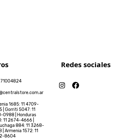
ros
Redes sociales
171004824
@centralstore.com.ar
nia 1685: 11 4709-
 | Gorriti 5047: 11
-0988 | Honduras
: 11 2674-4666 |
uchaga 884: 11 3268-
 | Armenia 1572: 11
2-8604