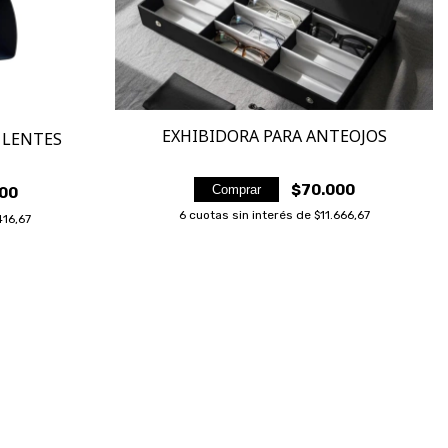
IFOCALES
NUEVA GENERACIÓN
CCIÓN
NG
PERSOL STEVE
NUEVA COLECCIÓN
TRANSITIONS
MCQUEEN
DOLCE & GABBANA
EXHIBIDORA PARA ANTEOJOS
 LENTES
$70.000
Comprar
00
6
cuotas sin interés de
$11.666,67
416,67