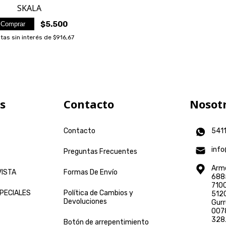
SKALA
$5.500
Comprar
tas sin interés de
$916,67
s
Contacto
Nosot
Contacto
541
info
Preguntas Frecuentes
Arme
VISTA
Formas De Envío
6885
7100
PECIALES
Política de Cambios y
5120
Devoluciones
Gurr
0078
328
Botón de arrepentimiento