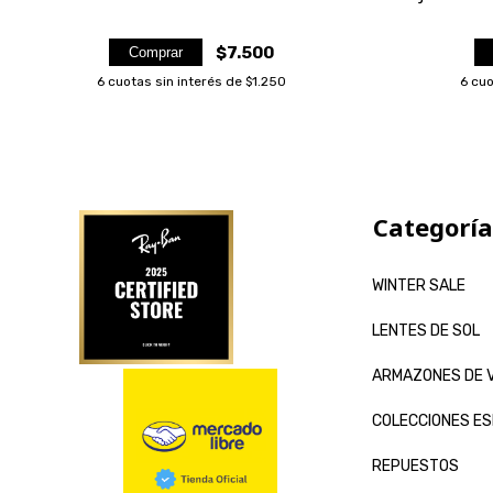
$7.500
Comprar
6
cuotas sin interés de
$1.250
6
cuo
Categoría
WINTER SALE
LENTES DE SOL
ARMAZONES DE 
COLECCIONES ES
REPUESTOS